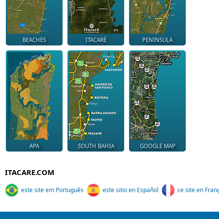
BEACHES
ITACARÉ
PENINSULA
APA
SOUTH BAHIA
GOOGLE MAP
ITACARE.COM
este site em Português
este sitio en Español
ce site en Fran