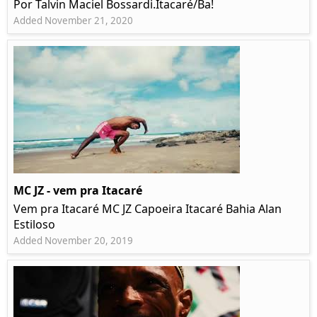
Por Talvin Maciel Bossardi.Itacaré/Ba!
Added November 21, 2020
MC JZ - vem pra Itacaré
Vem pra Itacaré MC JZ Capoeira Itacaré Bahia Alan
Estiloso
Added November 20, 2019