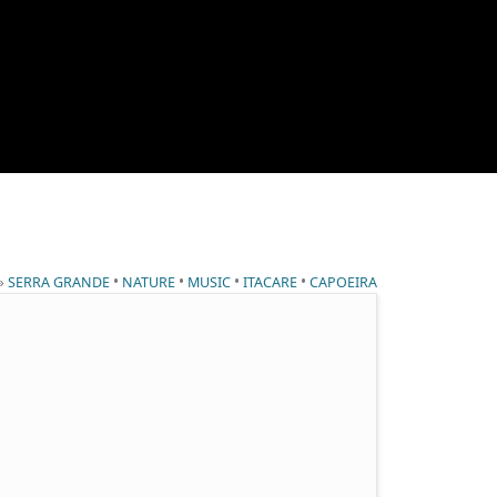
 »
•
•
•
•
SERRA GRANDE
NATURE
MUSIC
ITACARE
CAPOEIRA