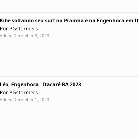
Kibe soltando seu surf na Prainha e na Engenhoca em I
Por PGstormers.
Added December 3, 2023
Léo, Engenhoca - Itacaré BA 2023
Por PGstormers
Added December 1, 2023