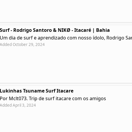
Surf - Rodrigo Santoro & NIKØ - Itacaré | Bahia
Um dia de surf e aprendizado com nosso ídolo, Rodrigo Sa
Added October 29, 2024
Lukinhas Tsuname Surf Itacare
Por Mclt073. Trip de surf itacare com os amigos
Added April 3, 2024