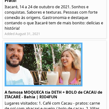
Prato!
Itacaré, 14 a 24 de outubro de 2021. Sonhos e
conquistas. Sabores e texturas. Pessoas com forte
conexão às origens. Gastronomia e destaque
contando o que Itacaré tem de mais bonito: delícias e
história!
Added August 31, 2021
A famosa MOQUECA tia DETH + BOLO de CACAU de
ITACARÉ - Bahia | RIO4FUN
Lugares visitados: 1. Café com Cacau - pratos: carne
de sol com abacaxi e queijo / bolo de cacau. 2. Villas