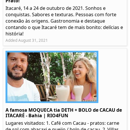
Prato!
Itacaré, 14 a 24 de outubro de 2021. Sonhos e
conquistas. Sabores e texturas. Pessoas com forte
conexão às origens. Gastronomia e destaque
contando o que Itacaré tem de mais bonito: delícias e
história!
Added August 31, 2021
A famosa MOQUECA tia DETH + BOLO de CACAU de
ITACARÉ - Bahia | RIO4FUN
Lugares visitados: 1. Café com Cacau - pratos: carne
de sol com abacaxi e queijo / bolo de cacau. 2. Villas