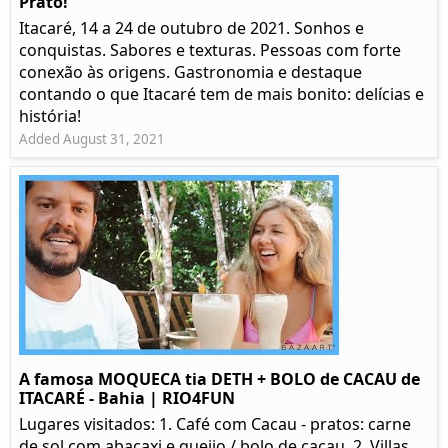
Prato!
Itacaré, 14 a 24 de outubro de 2021. Sonhos e
conquistas. Sabores e texturas. Pessoas com forte
conexão às origens. Gastronomia e destaque
contando o que Itacaré tem de mais bonito: delícias e
história!
Added August 31, 2021
A famosa MOQUECA tia DETH + BOLO de CACAU de
ITACARÉ - Bahia | RIO4FUN
Lugares visitados: 1. Café com Cacau - pratos: carne
de sol com abacaxi e queijo / bolo de cacau. 2. Villas