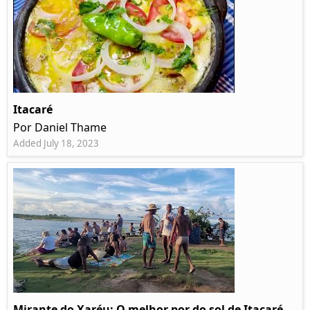
Itacaré
Por Daniel Thame
Added July 18, 2023
Mirante do Xaréu: O melhor por do sol de Itacaré -