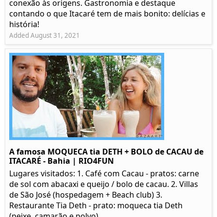
conexão às origens. Gastronomia e destaque
contando o que Itacaré tem de mais bonito: delícias e
história!
Added August 31, 2021
A famosa MOQUECA tia DETH + BOLO de CACAU de
ITACARÉ - Bahia | RIO4FUN
Lugares visitados: 1. Café com Cacau - pratos: carne
de sol com abacaxi e queijo / bolo de cacau. 2. Villas
de São José (hospedagem + Beach club) 3.
Restaurante Tia Deth - prato: moqueca tia Deth
(peixe, camarão e polvo)