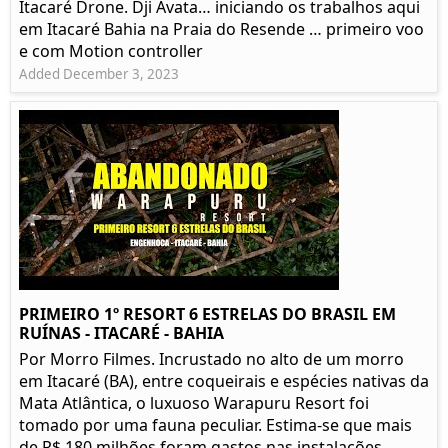
Itacaré Drone. Dji Avata… iniciando os trabalhos aqui
em Itacaré Bahia na Praia do Resende … primeiro voo
e com Motion controller
Added December 3, 2023
PRIMEIRO 1º RESORT 6 ESTRELAS DO BRASIL EM
RUÍNAS - ITACARÉ - BAHIA
Por Morro Filmes. Incrustado no alto de um morro
em Itacaré (BA), entre coqueirais e espécies nativas da
Mata Atlântica, o luxuoso Warapuru Resort foi
tomado por uma fauna peculiar. Estima-se que mais
de R$ 180 milhões foram gastos nas instalações...