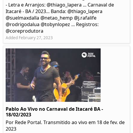
- Letra e Arranjos: @thiago_lapera ... Carnaval de
Itacaré - BA / 2023... Banda: @thiago_lapera
@suelmaxdalla @netao_hemp @j.rafalife
@rodrigodalua @tobynlopez ... Registros:
@coreprodutora
Added February 27, 2023
Pablo Ao Vivo no Carnaval de Itacaré BA -
18/02/2023
Por Rede Portal. Transmitido ao vivo em 18 de fev. de
2023