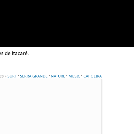
s de Itacaré.
es »
•
•
•
•
SURF
SERRA GRANDE
NATURE
MUSIC
CAPOEIRA