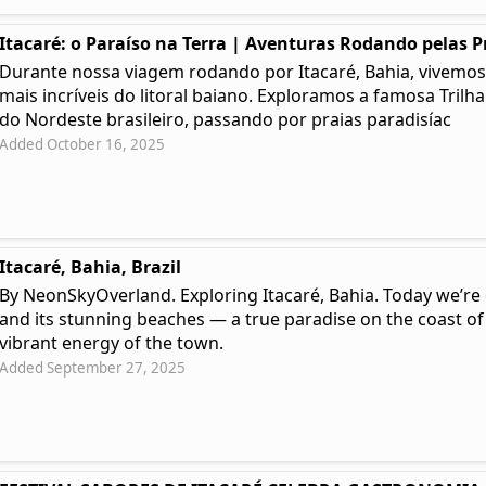
Itacaré: o Paraíso na Terra | Aventuras Rodando pelas P
Durante nossa viagem rodando por Itacaré, Bahia, vivemos
mais incríveis do litoral baiano. Exploramos a famosa Trilh
do Nordeste brasileiro, passando por praias paradisíac
Added October 16, 2025
Itacaré, Bahia, Brazil
By NeonSkyOverland. Exploring Itacaré, Bahia. Today we’re 
and its stunning beaches — a true paradise on the coast of
vibrant energy of the town.
Added September 27, 2025