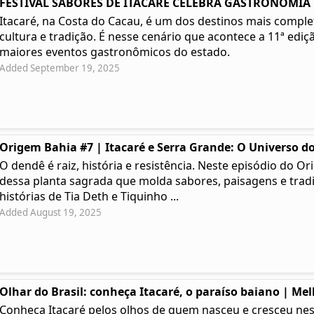
FESTIVAL SABORES DE ITACARÉ CELEBRA GASTRONOMIA | 
Itacaré, na Costa do Cacau, é um dos destinos mais complet
cultura e tradição. É nesse cenário que acontece a 11ª ediç
maiores eventos gastronômicos do estado.
Added September 19, 2025
Origem Bahia #7 | Itacaré e Serra Grande: O Universo do
O dendê é raiz, história e resistência. Neste episódio do
dessa planta sagrada que molda sabores, paisagens e tradi
histórias de Tia Deth e Tiquinho ...
Added August 19, 2025
Olhar do Brasil: conheça Itacaré, o paraíso baiano | Me
Conheça Itacaré pelos olhos de quem nasceu e cresceu ness