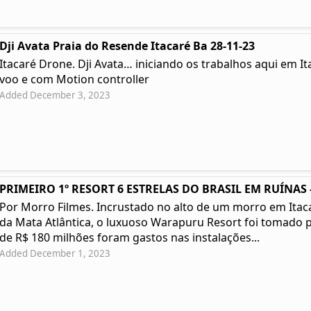
Dji Avata Praia do Resende Itacaré Ba 28-11-23
Itacaré Drone. Dji Avata… iniciando os trabalhos aqui em I
voo e com Motion controller
Added December 3, 2023
PRIMEIRO 1º RESORT 6 ESTRELAS DO BRASIL EM RUÍNAS -
Por Morro Filmes. Incrustado no alto de um morro em Itacar
da Mata Atlântica, o luxuoso Warapuru Resort foi tomado p
de R$ 180 milhões foram gastos nas instalações...
Added December 1, 2023