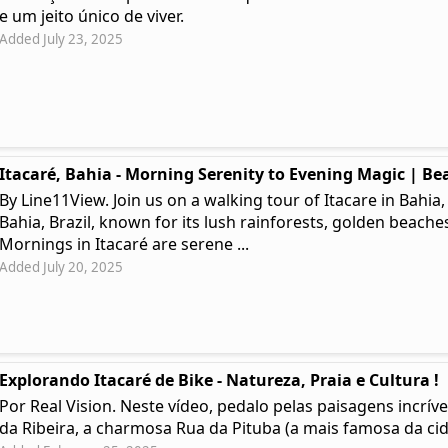
e um jeito único de viver.
Added July 23, 2025
Itacaré, Bahia - Morning Serenity to Evening Magic | Bea
By Line11View. Join us on a walking tour of Itacare in Bahia,
Bahia, Brazil, known for its lush rainforests, golden beaches
Mornings in Itacaré are serene ...
Added July 20, 2025
Explorando Itacaré de Bike - Natureza, Praia e Cultura !
Por Real Vision. Neste vídeo, pedalo pelas paisagens incríve
da Ribeira, a charmosa Rua da Pituba (a mais famosa da cida