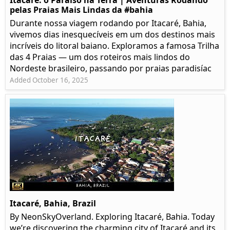
Itacaré: o Paraíso na Terra | Aventuras Rodando
pelas Praias Mais Lindas da #bahia
Durante nossa viagem rodando por Itacaré, Bahia,
vivemos dias inesquecíveis em um dos destinos mais
incríveis do litoral baiano. Exploramos a famosa Trilha
das 4 Praias — um dos roteiros mais lindos do
Nordeste brasileiro, passando por praias paradisíac
Added October 16, 2025
Itacaré, Bahia, Brazil
By NeonSkyOverland. Exploring Itacaré, Bahia. Today
we’re discovering the charming city of Itacaré and its