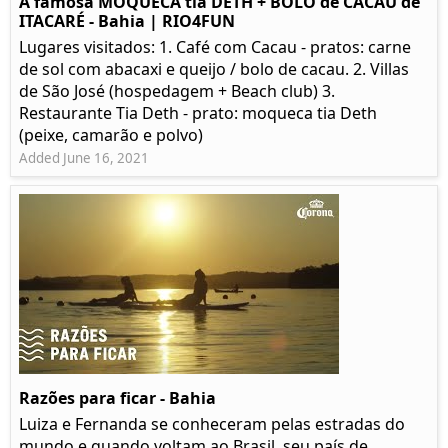
A famosa MOQUECA tia DETH + BOLO de CACAU de
ITACARÉ - Bahia | RIO4FUN
Lugares visitados: 1. Café com Cacau - pratos: carne
de sol com abacaxi e queijo / bolo de cacau. 2. Villas
de São José (hospedagem + Beach club) 3.
Restaurante Tia Deth - prato: moqueca tia Deth
(peixe, camarão e polvo)
Added June 16, 2021
Razões para ficar - Bahia
Luiza e Fernanda se conheceram pelas estradas do
mundo e quando voltam ao Brasil, seu país de