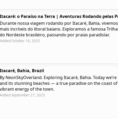
Itacaré: o Paraíso na Terra | Aventuras Rodando pelas P
Durante nossa viagem rodando por Itacaré, Bahia, vivemos
mais incríveis do litoral baiano. Exploramos a famosa Trilh
do Nordeste brasileiro, passando por praias paradisíac
Added October 16, 2025
Itacaré, Bahia, Brazil
By NeonSkyOverland. Exploring Itacaré, Bahia. Today we’re 
and its stunning beaches — a true paradise on the coast of
vibrant energy of the town.
Added September 27, 2025