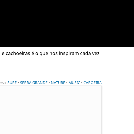
s e cachoeiras é o que nos inspiram cada vez
es »
•
•
•
•
SURF
SERRA GRANDE
NATURE
MUSIC
CAPOEIRA