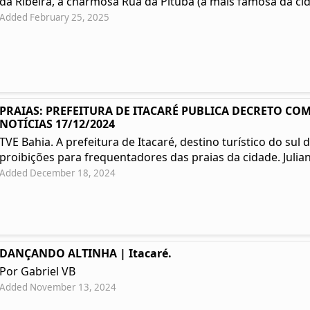
da Ribeira, a charmosa Rua da Pituba (a mais famosa da cida
Added February 25, 2025
PRAIAS: PREFEITURA DE ITACARÉ PUBLICA DECRETO COM
NOTÍCIAS 17/12/2024
TVE Bahia. A prefeitura de Itacaré, destino turístico do su
proibições para frequentadores das praias da cidade. Julian
Added December 18, 2024
DANÇANDO ALTINHA | Itacaré.
Por Gabriel VB
Added November 13, 2024