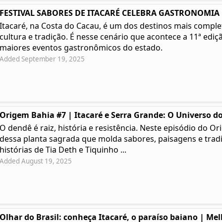
FESTIVAL SABORES DE ITACARÉ CELEBRA GASTRONOMIA | 
Itacaré, na Costa do Cacau, é um dos destinos mais complet
cultura e tradição. É nesse cenário que acontece a 11ª ediç
maiores eventos gastronômicos do estado.
Added September 19, 2025
Origem Bahia #7 | Itacaré e Serra Grande: O Universo do
O dendê é raiz, história e resistência. Neste episódio do
dessa planta sagrada que molda sabores, paisagens e tradi
histórias de Tia Deth e Tiquinho ...
Added August 19, 2025
Olhar do Brasil: conheça Itacaré, o paraíso baiano | Me