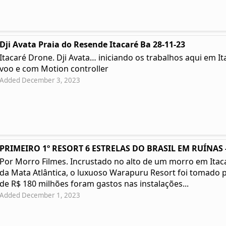
Dji Avata Praia do Resende Itacaré Ba 28-11-23
Itacaré Drone. Dji Avata… iniciando os trabalhos aqui em I
voo e com Motion controller
Added December 3, 2023
PRIMEIRO 1º RESORT 6 ESTRELAS DO BRASIL EM RUÍNAS -
Por Morro Filmes. Incrustado no alto de um morro em Itacar
da Mata Atlântica, o luxuoso Warapuru Resort foi tomado p
de R$ 180 milhões foram gastos nas instalações...
Added December 1, 2023