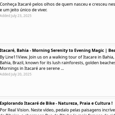
Conheça Itacaré pelos olhos de quem nasceu e cresceu ness
e um jeito único de viver.
Added July 23, 2025
Itacaré, Bahia - Morning Serenity to Evening Magic | Bea
By Line11View. Join us on a walking tour of Itacare in Bahia,
Bahia, Brazil, known for its lush rainforests, golden beaches
Mornings in Itacaré are serene ...
Added July 20, 2025
Explorando Itacaré de Bike - Natureza, Praia e Cultura !
Por Real Vision. Neste vídeo, pedalo pelas paisagens incríve