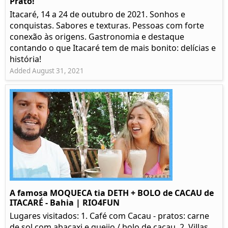
Prato!
Itacaré, 14 a 24 de outubro de 2021. Sonhos e
conquistas. Sabores e texturas. Pessoas com forte
conexão às origens. Gastronomia e destaque
contando o que Itacaré tem de mais bonito: delícias e
história!
Added August 31, 2021
A famosa MOQUECA tia DETH + BOLO de CACAU de
ITACARÉ - Bahia | RIO4FUN
Lugares visitados: 1. Café com Cacau - pratos: carne
de sol com abacaxi e queijo / bolo de cacau. 2. Villas