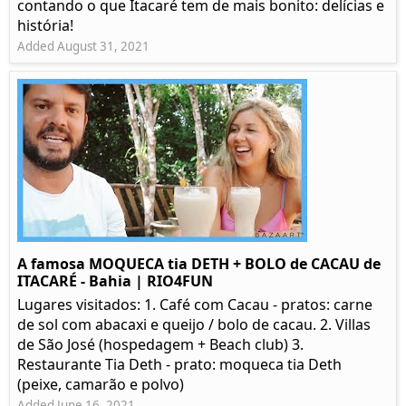
contando o que Itacaré tem de mais bonito: delícias e
história!
Added August 31, 2021
A famosa MOQUECA tia DETH + BOLO de CACAU de
ITACARÉ - Bahia | RIO4FUN
Lugares visitados: 1. Café com Cacau - pratos: carne
de sol com abacaxi e queijo / bolo de cacau. 2. Villas
de São José (hospedagem + Beach club) 3.
Restaurante Tia Deth - prato: moqueca tia Deth
(peixe, camarão e polvo)
Added June 16, 2021