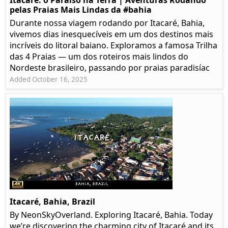
Itacaré: o Paraíso na Terra | Aventuras Rodando
pelas Praias Mais Lindas da #bahia
Durante nossa viagem rodando por Itacaré, Bahia,
vivemos dias inesquecíveis em um dos destinos mais
incríveis do litoral baiano. Exploramos a famosa Trilha
das 4 Praias — um dos roteiros mais lindos do
Nordeste brasileiro, passando por praias paradisíac
Added October 16, 2025
Itacaré, Bahia, Brazil
By NeonSkyOverland. Exploring Itacaré, Bahia. Today
we’re discovering the charming city of Itacaré and its