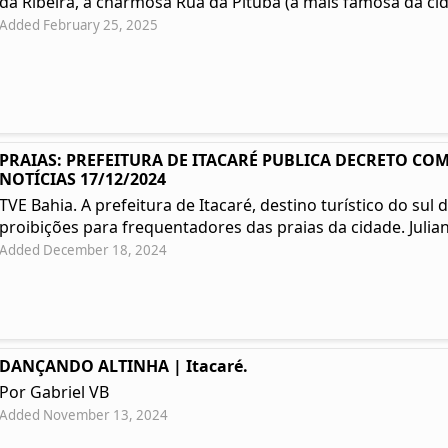
da Ribeira, a charmosa Rua da Pituba (a mais famosa da cida
Added February 25, 2025
PRAIAS: PREFEITURA DE ITACARÉ PUBLICA DECRETO COM
NOTÍCIAS 17/12/2024
TVE Bahia. A prefeitura de Itacaré, destino turístico do su
proibições para frequentadores das praias da cidade. Julian
Added December 18, 2024
DANÇANDO ALTINHA | Itacaré.
Por Gabriel VB
Added November 13, 2024