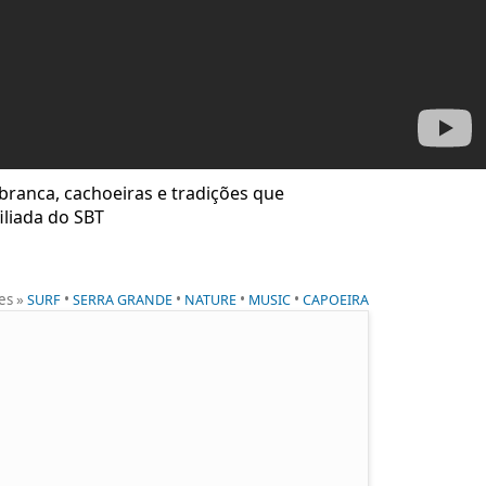
branca, cachoeiras e tradições que
iliada do SBT
es »
•
•
•
•
SURF
SERRA GRANDE
NATURE
MUSIC
CAPOEIRA