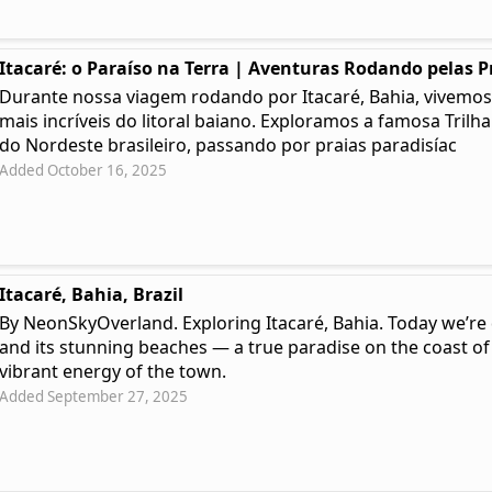
Itacaré: o Paraíso na Terra | Aventuras Rodando pelas P
Durante nossa viagem rodando por Itacaré, Bahia, vivemos
mais incríveis do litoral baiano. Exploramos a famosa Trilh
do Nordeste brasileiro, passando por praias paradisíac
Added October 16, 2025
Itacaré, Bahia, Brazil
By NeonSkyOverland. Exploring Itacaré, Bahia. Today we’re 
and its stunning beaches — a true paradise on the coast of
vibrant energy of the town.
Added September 27, 2025