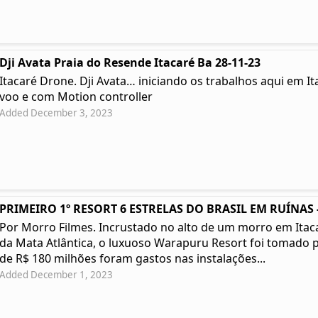
Dji Avata Praia do Resende Itacaré Ba 28-11-23
Itacaré Drone. Dji Avata… iniciando os trabalhos aqui em I
voo e com Motion controller
Added December 3, 2023
PRIMEIRO 1º RESORT 6 ESTRELAS DO BRASIL EM RUÍNAS -
Por Morro Filmes. Incrustado no alto de um morro em Itacar
da Mata Atlântica, o luxuoso Warapuru Resort foi tomado p
de R$ 180 milhões foram gastos nas instalações...
Added December 1, 2023