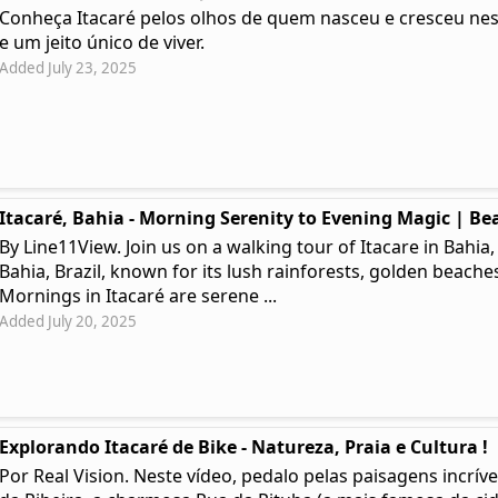
Conheça Itacaré pelos olhos de quem nasceu e cresceu ness
e um jeito único de viver.
Added July 23, 2025
Itacaré, Bahia - Morning Serenity to Evening Magic | Bea
By Line11View. Join us on a walking tour of Itacare in Bahia,
Bahia, Brazil, known for its lush rainforests, golden beaches
Mornings in Itacaré are serene ...
Added July 20, 2025
Explorando Itacaré de Bike - Natureza, Praia e Cultura !
Por Real Vision. Neste vídeo, pedalo pelas paisagens incríve