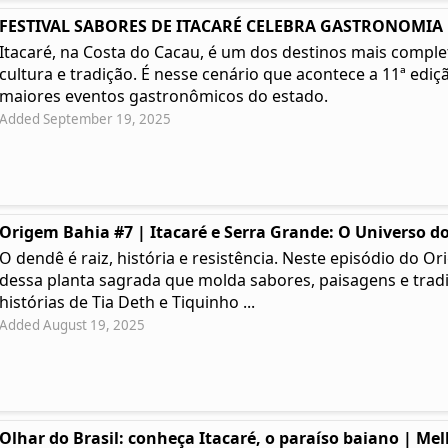
FESTIVAL SABORES DE ITACARÉ CELEBRA GASTRONOMIA | 
Itacaré, na Costa do Cacau, é um dos destinos mais complet
cultura e tradição. É nesse cenário que acontece a 11ª ediç
maiores eventos gastronômicos do estado.
Added September 19, 2025
Origem Bahia #7 | Itacaré e Serra Grande: O Universo do
O dendê é raiz, história e resistência. Neste episódio do
dessa planta sagrada que molda sabores, paisagens e tradi
histórias de Tia Deth e Tiquinho ...
Added August 19, 2025
Olhar do Brasil: conheça Itacaré, o paraíso baiano | Me