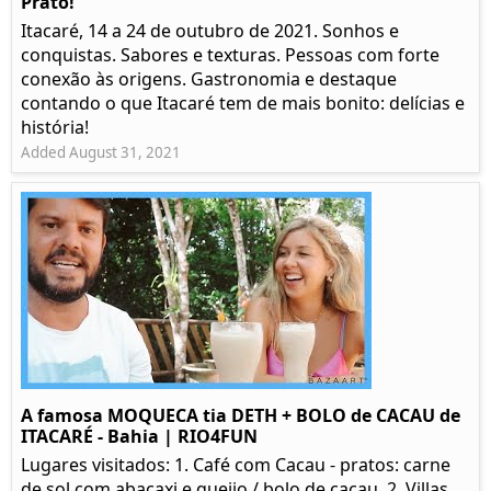
Prato!
Itacaré, 14 a 24 de outubro de 2021. Sonhos e
conquistas. Sabores e texturas. Pessoas com forte
conexão às origens. Gastronomia e destaque
contando o que Itacaré tem de mais bonito: delícias e
história!
Added August 31, 2021
A famosa MOQUECA tia DETH + BOLO de CACAU de
ITACARÉ - Bahia | RIO4FUN
Lugares visitados: 1. Café com Cacau - pratos: carne
de sol com abacaxi e queijo / bolo de cacau. 2. Villas