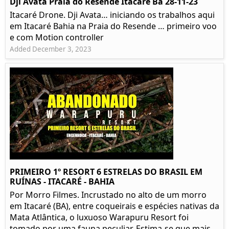
Dji Avata Praia do Resende Itacaré Ba 28-11-23
Itacaré Drone. Dji Avata… iniciando os trabalhos aqui
em Itacaré Bahia na Praia do Resende … primeiro voo
e com Motion controller
Added December 3, 2023
PRIMEIRO 1º RESORT 6 ESTRELAS DO BRASIL EM
RUÍNAS - ITACARÉ - BAHIA
Por Morro Filmes. Incrustado no alto de um morro
em Itacaré (BA), entre coqueirais e espécies nativas da
Mata Atlântica, o luxuoso Warapuru Resort foi
tomado por uma fauna peculiar. Estima-se que mais