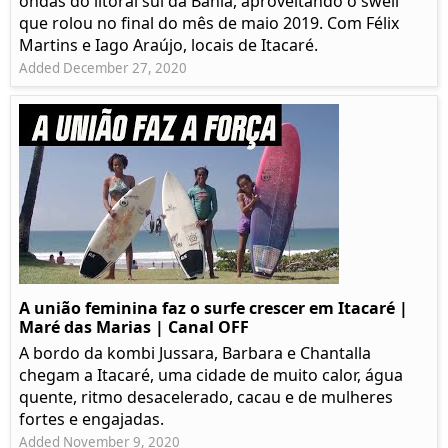
ondas do litoral sul da Bahia, aproveitando o swell
que rolou no final do mês de maio 2019. Com Félix
Martins e Iago Araújo, locais de Itacaré.
Added December 27, 2020
A união feminina faz o surfe crescer em Itacaré |
Maré das Marias | Canal OFF
A bordo da kombi Jussara, Barbara e Chantalla
chegam a Itacaré, uma cidade de muito calor, água
quente, ritmo desacelerado, cacau e de mulheres
fortes e engajadas.
Added November 9, 2020