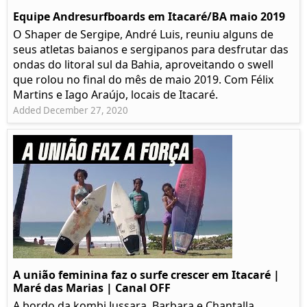
Equipe Andresurfboards em Itacaré/BA maio 2019
O Shaper de Sergipe, André Luis, reuniu alguns de
seus atletas baianos e sergipanos para desfrutar das
ondas do litoral sul da Bahia, aproveitando o swell
que rolou no final do mês de maio 2019. Com Félix
Martins e Iago Araújo, locais de Itacaré.
Added December 27, 2020
A união feminina faz o surfe crescer em Itacaré |
Maré das Marias | Canal OFF
A bordo da kombi Jussara, Barbara e Chantalla