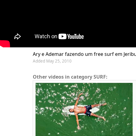
Ary e Ademar fazendo um free surf em Jeribuc
Added May 25, 2010
Other videos in category SURF: