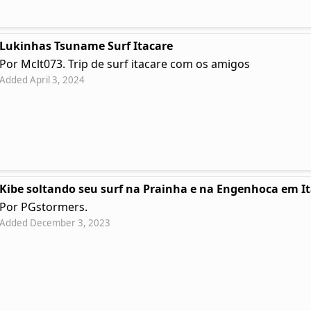
Lukinhas Tsuname Surf Itacare
Por Mclt073. Trip de surf itacare com os amigos
Added April 3, 2024
Kibe soltando seu surf na Prainha e na Engenhoca em I
Por PGstormers.
Added December 3, 2023