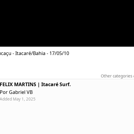
açu - Itacaré/Bahia - 17/05/10
Other categories
FELIX MARTINS | Itacaré Surf.
Por Gabriel VB
Added May 1, 2025