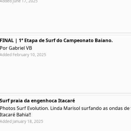
Added June 17, 2025
FINAL | 1ª Etapa de Surf do Campeonato Baiano.
Por Gabriel VB
Added February 10, 2025
Surf praia da engenhoca Itacaré
Photos Surf Evolution. Linda Marisol surfando as ondas d
Itacaré Bahia!!
Added January 18, 2025