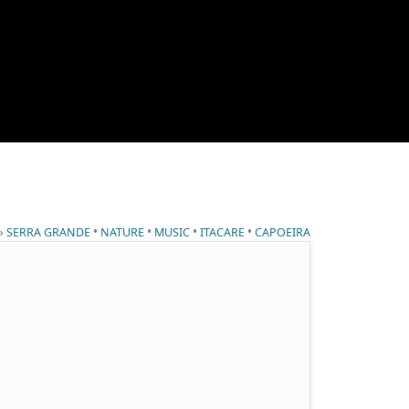
 »
•
•
•
•
SERRA GRANDE
NATURE
MUSIC
ITACARE
CAPOEIRA