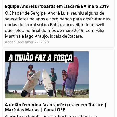
Equipe Andresurfboards em Itacaré/BA maio 2019
O Shaper de Sergipe, André Luis, reuniu alguns de
seus atletas baianos e sergipanos para desfrutar das
ondas do litoral sul da Bahia, aproveitando o swell
que rolou no final do mês de maio 2019. Com Félix
Martins e Iago Araújo, locais de Itacaré.
Added December 27, 2020
A união feminina faz o surfe crescer em Itacaré |
Maré das Marias | Canal OFF
A bordo da kombi Jussara, Barbara e Chantalla