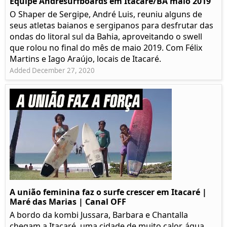
Equipe Andresurfboards em Itacaré/BA maio 2019
O Shaper de Sergipe, André Luis, reuniu alguns de
seus atletas baianos e sergipanos para desfrutar das
ondas do litoral sul da Bahia, aproveitando o swell
que rolou no final do mês de maio 2019. Com Félix
Martins e Iago Araújo, locais de Itacaré.
Added December 27, 2020
A união feminina faz o surfe crescer em Itacaré |
Maré das Marias | Canal OFF
A bordo da kombi Jussara, Barbara e Chantalla
chegam a Itacaré, uma cidade de muito calor, água