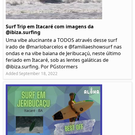
Surf Trip em Itacaré com imagens da
@ibiza.surfing
Uma vibe alucinante a TODOS através desse surf
irado de @marlobarcelos e @familiaeshowsurf nas
ondas e na vibe baiana de Jeribucaçú, neste último
feriado em Itacaré, sob as lentes galáticas de
@ibiza.surfing. Por PGstormers
Added September 18, 2022