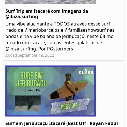
Surf Trip em Itacaré com imagens da
@ibiza.surfing
Uma vibe alucinante a TODOS através desse surf
irado de @marlobarcelos e @familiaeshowsurf nas
ondas e na vibe baiana de Jeribucaçú, neste último
feriado em Itacaré, sob as lentes galáticas de
@ibiza.surfing. Por PGstormers
Added September 18, 2022
Surf em Jeribucaçu Itacaré (Best Off - Rayan Fadul -