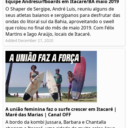
Equipe Andresurfboards em Itacaré/BA maio 2019
O Shaper de Sergipe, André Luis, reuniu alguns de
seus atletas baianos e sergipanos para desfrutar das
ondas do litoral sul da Bahia, aproveitando o swell
que rolou no final do mês de maio 2019. Com Félix
Martins e Iago Araújo, locais de Itacaré.
Added December 27, 2020
A união feminina faz o surfe crescer em Itacaré |
Maré das Marias | Canal OFF
A bordo da kombi Jussara, Barbara e Chantalla