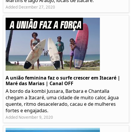
Martins e Iago Araújo, locais de Itacaré.
Added December 27, 2020
A união feminina faz o surfe crescer em Itacaré |
Maré das Marias | Canal OFF
A bordo da kombi Jussara, Barbara e Chantalla
chegam a Itacaré, uma cidade de muito calor, água
quente, ritmo desacelerado, cacau e de mulheres
fortes e engajadas.
Added November 9, 2020