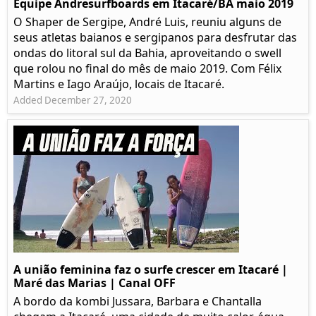
Equipe Andresurfboards em Itacaré/BA maio 2019
O Shaper de Sergipe, André Luis, reuniu alguns de
seus atletas baianos e sergipanos para desfrutar das
ondas do litoral sul da Bahia, aproveitando o swell
que rolou no final do mês de maio 2019. Com Félix
Martins e Iago Araújo, locais de Itacaré.
Added December 27, 2020
A união feminina faz o surfe crescer em Itacaré |
Maré das Marias | Canal OFF
A bordo da kombi Jussara, Barbara e Chantalla