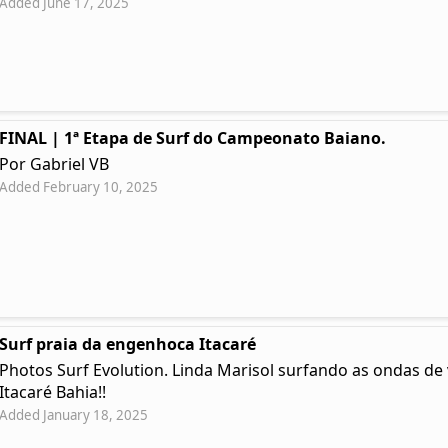
Added June 17, 2025
FINAL | 1ª Etapa de Surf do Campeonato Baiano.
Por Gabriel VB
Added February 10, 2025
Surf praia da engenhoca Itacaré
Photos Surf Evolution. Linda Marisol surfando as ondas d
Itacaré Bahia!!
Added January 18, 2025