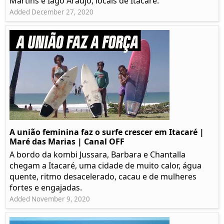
Martins e Iago Araújo, locais de Itacaré.
Added December 27, 2020
A união feminina faz o surfe crescer em Itacaré |
Maré das Marias | Canal OFF
A bordo da kombi Jussara, Barbara e Chantalla
chegam a Itacaré, uma cidade de muito calor, água
quente, ritmo desacelerado, cacau e de mulheres
fortes e engajadas.
Added November 9, 2020