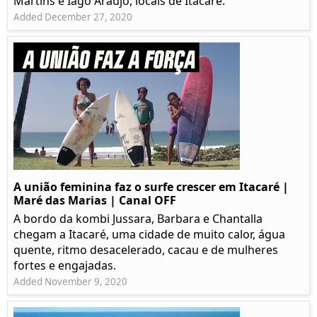
Martins e Iago Araújo, locais de Itacaré.
Added December 27, 2020
A união feminina faz o surfe crescer em Itacaré |
Maré das Marias | Canal OFF
A bordo da kombi Jussara, Barbara e Chantalla
chegam a Itacaré, uma cidade de muito calor, água
quente, ritmo desacelerado, cacau e de mulheres
fortes e engajadas.
Added November 9, 2020