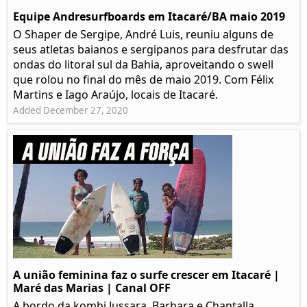
Equipe Andresurfboards em Itacaré/BA maio 2019
O Shaper de Sergipe, André Luis, reuniu alguns de
seus atletas baianos e sergipanos para desfrutar das
ondas do litoral sul da Bahia, aproveitando o swell
que rolou no final do mês de maio 2019. Com Félix
Martins e Iago Araújo, locais de Itacaré.
Added December 27, 2020
A união feminina faz o surfe crescer em Itacaré |
Maré das Marias | Canal OFF
A bordo da kombi Jussara, Barbara e Chantalla