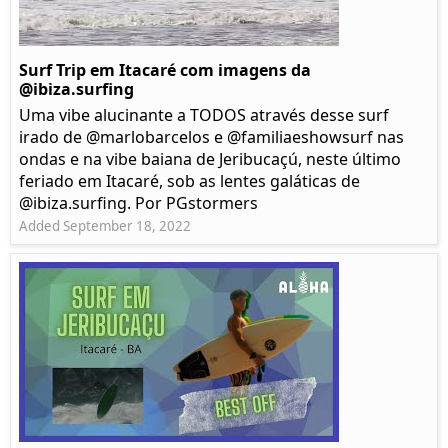
Surf Trip em Itacaré com imagens da
@ibiza.surfing
Uma vibe alucinante a TODOS através desse surf
irado de @marlobarcelos e @familiaeshowsurf nas
ondas e na vibe baiana de Jeribucaçú, neste último
feriado em Itacaré, sob as lentes galáticas de
@ibiza.surfing. Por PGstormers
Added September 18, 2022