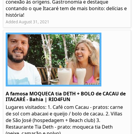
conexão às origens. Gastronomia e destaque
contando o que Itacaré tem de mais bonito: delícias e
história!
Added August 31, 2021
A famosa MOQUECA tia DETH + BOLO de CACAU de
ITACARÉ - Bahia | RIO4FUN
Lugares visitados: 1. Café com Cacau - pratos: carne
de sol com abacaxi e queijo / bolo de cacau. 2. Villas
de São José (hospedagem + Beach club) 3.
Restaurante Tia Deth - prato: moqueca tia Deth
(peixe, camarão e polvo)