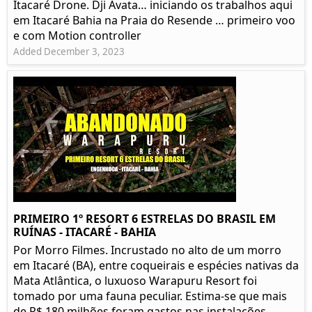
Itacaré Drone. Dji Avata… iniciando os trabalhos aqui
em Itacaré Bahia na Praia do Resende … primeiro voo
e com Motion controller
Added December 3, 2023
PRIMEIRO 1º RESORT 6 ESTRELAS DO BRASIL EM
RUÍNAS - ITACARÉ - BAHIA
Por Morro Filmes. Incrustado no alto de um morro
em Itacaré (BA), entre coqueirais e espécies nativas da
Mata Atlântica, o luxuoso Warapuru Resort foi
tomado por uma fauna peculiar. Estima-se que mais
de R$ 180 milhões foram gastos nas instalações...