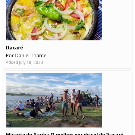
Itacaré
Por Daniel Thame
Added July 18, 2023
Mirante do Xaréu: O melhor por do sol de Itacaré -