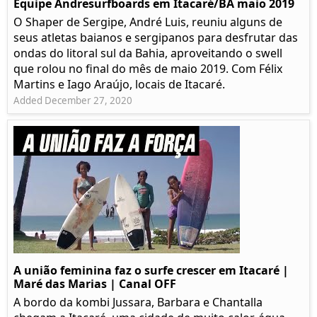
Equipe Andresurfboards em Itacaré/BA maio 2019
O Shaper de Sergipe, André Luis, reuniu alguns de
seus atletas baianos e sergipanos para desfrutar das
ondas do litoral sul da Bahia, aproveitando o swell
que rolou no final do mês de maio 2019. Com Félix
Martins e Iago Araújo, locais de Itacaré.
Added December 27, 2020
A união feminina faz o surfe crescer em Itacaré |
Maré das Marias | Canal OFF
A bordo da kombi Jussara, Barbara e Chantalla