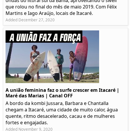
ondas do litoral sul da Bahia, aproveitando o swell
que rolou no final do mês de maio 2019. Com Félix
Martins e Iago Araújo, locais de Itacaré.
Added December 27, 2020
A união feminina faz o surfe crescer em Itacaré |
Maré das Marias | Canal OFF
A bordo da kombi Jussara, Barbara e Chantalla
chegam a Itacaré, uma cidade de muito calor, água
quente, ritmo desacelerado, cacau e de mulheres
fortes e engajadas.
Added November 9, 2020