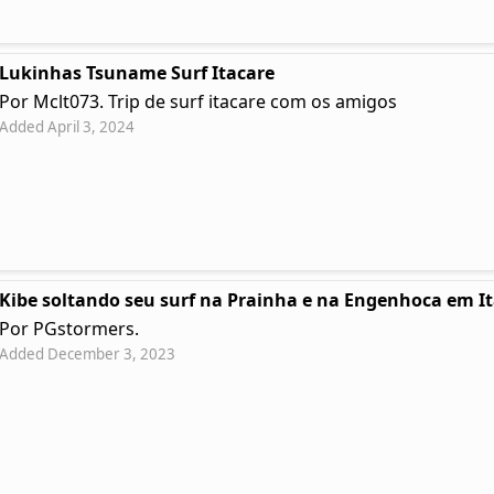
Lukinhas Tsuname Surf Itacare
Por Mclt073. Trip de surf itacare com os amigos
Added April 3, 2024
Kibe soltando seu surf na Prainha e na Engenhoca em I
Por PGstormers.
Added December 3, 2023