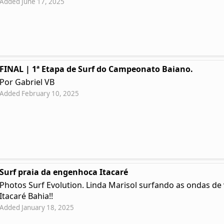
Added June 17, 2025
FINAL | 1ª Etapa de Surf do Campeonato Baiano.
Por Gabriel VB
Added February 10, 2025
Surf praia da engenhoca Itacaré
Photos Surf Evolution. Linda Marisol surfando as ondas d
Itacaré Bahia!!
Added January 18, 2025