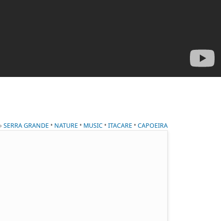
 »
•
•
•
•
SERRA GRANDE
NATURE
MUSIC
ITACARE
CAPOEIRA