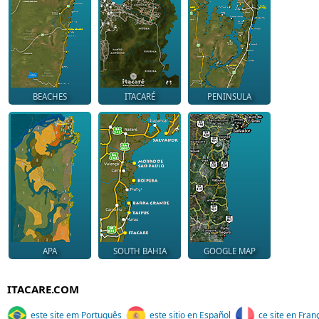
BEACHES
ITACARÉ
PENINSULA
APA
SOUTH BAHIA
GOOGLE MAP
ITACARE.COM
este site em Português
este sitio en Español
ce site en Fran