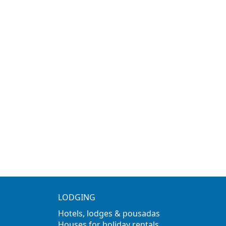
LODGING
Hotels, lodges & pousadas
Houses for holiday rentals