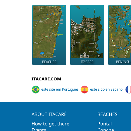
BEACHES
ITACARÉ
PENINSU
ITACARE.COM
este site em Português
este sitio en Español
ABOUT ITACARÉ
BEACHES
How to get there
Pontal
Events
Concha