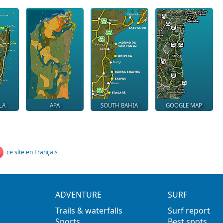
LA
APA
SOUTH BAHIA
GOOGLE MAP
ce site en Français
ADVENTURE
SURF
Trails & waterfalls
Surf report
Sports
Best spots