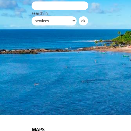
search in
MAPS