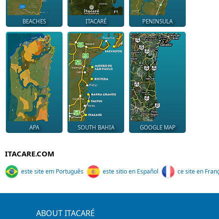
BEACHES
ITACARÉ
PENINSULA
APA
SOUTH BAHIA
GOOGLE MAP
ITACARE.COM
este site em Português
este sitio en Español
ce site en Fran
ABOUT ITACARÉ